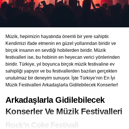
tanıyabilir.
Artırılmış Gerçeklik
(Augmented Reality ) Nedir?
Ölmeden önce mutlaka oynanması gereken oyunlar
Müzik, hepimizin hayatında önemli bir yere sahiptir.
dendiğinde akla gelen bir başka oyun dark souls
Kendimizi ifade etmenin en güzel yollarından biridir ve
karşınızda. Geliştirici FromSoftware’in kabus yüklü kardeş
birçok insanın en sevdiği hobilerden biridir. Müzik
oyunu Bloodborne ile birlikte Dark Souls üçlemesi başlı
festivalleri ise, bu hobinin en heyecan verici yönlerinden
başına bir alt tür haline geldi ve sayısız taklitlere ilham
biridir. Türkiye, yıl boyunca birçok müzik festivaline ev
verdi. Bu, yalnızca oyunların mükemmelliğine değil,
sahipliği yapıyor ve bu festivallerden bazıları gerçekten
erişilebilirliklerine de bağlayabiliriz. Bandai Namco
unutulmaz bir deneyim sunuyor. İşte Türkiye’nin En İyi
sayesinde ilk Dark Souls, o neslin üç büyük platformu
Müzik Festivalleri Arkadaşlarla Gidilebilecek Konserler!
olan PlayStation 3, Xbox 360 ve Windows PC’nin her
birinde izleyici buldu. Görünüşe göre bir gecede “Ölmeye
Arkadaşlarla Gidilebilecek
Hazırlan” ifadesi, endüstrinin en zorlu oynanışı, en hassas
mekanikleri ve en derin, en karanlık ilmi ile eşanlamlı hale
Konserler Ve Müzik Festivalleri
geldi.
Artırılmış gerçeklik
(
AR
), genellikle bir akıllı telefondaki
Rock’n Coke Festivali
kamerayı kullanarak canlı bir görüntüye dijital öğeler
Ölmekte olan bir ölümsüz ejderha ırkına karşı sonsuz bir