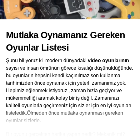
geçerlidir.
Avantajlar
Mutlaka Oynamanız Gereken
Etkileşimli bir ortamda sürükleyici öğrenme
mümkündür.
Oyunlar Listesi
Kullanıcılar sanal dünyayı tüm yönleriyle
Şunu biliyoruz ki modern dünyadaki
video oyunlarının
keşfedebilirler.
sayısı ve insan ömrünün görece kısalığı düşünüldüğünde,
Eğitim sektörü bu yeni olanaklardan
bu oyunların hepsini kendi kaçınılmaz son kullanma
yararlanmaktadır.
tarihimizden önce oynamak için yeterli zamanımız yok.
Hepimiz eğlenmek istiyoruz , zaman hızla geçiyor ve
Dezavantajları
mükemmelliği aramak kolay bir iş değil. Zamanınızı
kaliteli oyunlarla geçirmeniz için sizler için en iyi oyunları
Sanal ortamda
gerçek bir etkileşim mümkün değildir.
listeledik.Ölmeden önce mutlaka oynanması gereken
Hayatı tamamen
sanal dünya
ya aktarmak cazip geliyor
oyunlar sizlerle.
ve bağımlılık yapabilir.
Bir oyunu gerçekten harika yapan nedir? Mekanik mi?