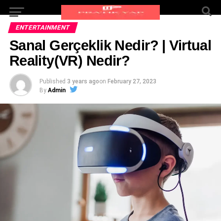
ENTERTAINMENT
Sanal Gerçeklik Nedir? | Virtual
Reality(VR) Nedir?
Published
3 years ago
on
February 27, 2023
By
Admin