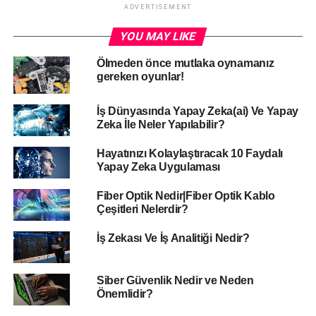
ADVERTISEMENT
YOU MAY LIKE
Ölmeden önce mutlaka oynamanız
gereken oyunlar!
Sanal gerçeklik (VR) teknolojisi nedir?
İş Dünyasında Yapay Zeka(ai) Ve Yapay
Zeka İle Neler Yapılabilir?
Sanal gerçeklik
, sanal ortamı görüntüleyen bir tür ekrana
Hayatınızı Kolaylaştıracak 10 Faydalı
sahip bir kulaklık ve kumanda kullanarak sizi
3D bir sanal
Yapay Zeka Uygulaması
evren
e çeker. Bu kulaklıklar aynı zamanda, başınızı
fiziksel olarak hareket ettirerek çevreye bakmanızı
Fiber Optik Nedir|Fiber Optik Kablo
Çeşitleri Nelerdir?
sağlamaktadır. Kafa takibi adı verilen bir teknoloji
kullanırlar. Ekran, hareket ettiğiniz yönü izleyerek size
İş Zekası Ve İş Analitiği Nedir?
sanal ortamınızda 360 derecelik bir görünümünü sunar.
Dijital dünya
nın sanal gerçeklik teknolojilerine kaydığını
söyleyebiliriz. Büyük şirketlerin yatırımlarıyla gelecekte
Siber Güvenlik Nedir ve Neden
Önemlidir?
daha çok gündeme geliceğe benziyor. . Metaverse
hakkında yazımıza
buradan
bakabilirsin!