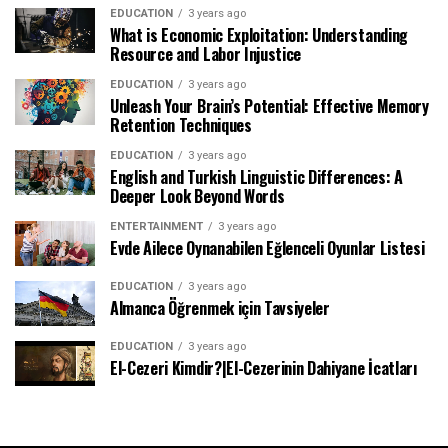
EDUCATION
3 years ago
What is Economic Exploitation: Understanding
Resource and Labor Injustice
EDUCATION
3 years ago
Unleash Your Brain’s Potential: Effective Memory
Retention Techniques
EDUCATION
3 years ago
English and Turkish Linguistic Differences: A
Deeper Look Beyond Words
ENTERTAINMENT
3 years ago
Evde Ailece Oynanabilen Eğlenceli Oyunlar Listesi
EDUCATION
3 years ago
Almanca Öğrenmek için Tavsiyeler
EDUCATION
3 years ago
El-Cezeri Kimdir?|El-Cezerinin Dahiyane İcatları