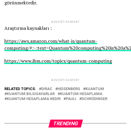
görünmektedir.
ADVERTISEMENT
Araştırma kaynakları :
https://aws.amazon.com/what-is/quantum-
computing/#:~:text=Quantum%20computing%20is%20a%20m
https://www.ibm.com/topics/quantum-computing
ADVERTISEMENT
RELATED TOPICS:
DIRAC
HEISENBERG
KUANTUM
KUANTUM BILGISAYARLAR
KUANTUM HESAPLAMA
KUANTUM HESAPLAMA NEDIR
PAULI
SCHRÖDINGER
TRENDING