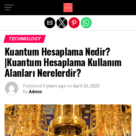
Exit mobile version
TECHNOLOGY
Kuantum Hesaplama Nedir?
|Kuantum Hesaplama Kullanım
Alanları Nerelerdir?
Published
3 years ago
on
April 20, 2023
By
Admin