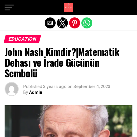
Exit mobile version
EDUCATION
John Nash Kimdir?|Matematik
Dehası ve İrade Gücünün
Sembolü
Published
3 years ago
on
September 4, 2023
By
Admin