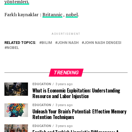
yöntemleri.
Farklı kaynaklar :
Britannic
,
nobel
.
ADVERTISEMENT
RELATED TOPICS:
BILIM
JOHN NASH
JOHN NASH DENGESI
NOBEL
TRENDING
EDUCATION
3 years ago
What is Economic Exploitation: Understanding
Resource and Labor Injustice
EDUCATION
3 years ago
Unleash Your Brain’s Potential: Effective Memory
Retention Techniques
EDUCATION
3 years ago