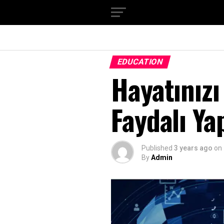
EDUCATION
Hayatınızı
Faydalı Y
Published
3 years ago
on
By
Admin