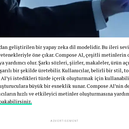
 geliştirilen bir yapay zeka dil modelidir. Bu ileri sevi
etenekleriyle öne çıkar. Compose AI, çeşitli metinlerin
a yardımcı olur. Şarkı sözleri, şiirler, makaleler, ürün a
arılı bir şekilde üretebilir. Kullanıcılar, belirli bir stil, 
’yi istedikleri türde içerik oluşturmak için kullanabilirl
uşturuculara büyük bir esneklik sunar. Compose AI’nin der
nıcıların hızlı ve etkileyici metinler oluşturmasına yardım
bakabilirsiniz.
ADVERTISEMENT